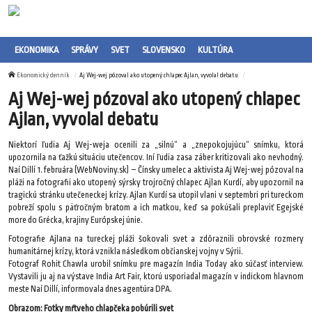
EKONOMIKA
SPRÁVY
SVET
SLOVENSKO
KULTÚRA
Ekonomický denník
Aj Wej-wej pózoval ako utopený chlapec Ajlan, vyvolal debatu
Aj Wej-wej pózoval ako utopený chlapec
Ajlan, vyvolal debatu
Niektorí ľudia Aj Wej-weja ocenili za „silnú“ a „znepokojujúcu“ snímku, ktorá
upozornila na ťažkú situáciu utečencov. Iní ľudia zasa záber kritizovali ako nevhodný.
Naí Dillí 1. februára (WebNoviny.sk) – Čínsky umelec a aktivista Aj Wej-wej pózoval na
pláži na fotografii ako utopený sýrsky trojročný chlapec Ajlan Kurdí, aby upozornil na
tragickú stránku utečeneckej krízy. Ajlan Kurdí sa utopil vlani v septembri pri tureckom
pobreží spolu s päťročným bratom a ich matkou, keď sa pokúšali preplaviť Egejské
more do Grécka, krajiny Európskej únie.
Fotografie Ajlana na tureckej pláži šokovali svet a zdôraznili obrovské rozmery
humanitárnej krízy, ktorá vznikla následkom občianskej vojny v Sýrii.
Fotograf Rohit Chawla urobil snímku pre magazín India Today ako súčasť interview.
Vystavili ju aj na výstave India Art Fair, ktorú usporiadal magazín v indickom hlavnom
meste Naí Dillí, informovala dnes agentúra DPA.
Obrazom: Fotky mŕtveho chlapčeka pobúrili svet