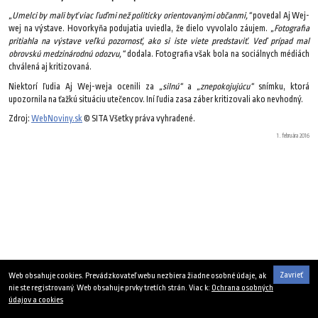
„Umelci by mali byť viac ľuďmi než politicky orientovanými občanmi,“
povedal Aj Wej-
wej na výstave. Hovorkyňa podujatia uviedla, že dielo vyvolalo záujem.
„Fotografia
pritiahla na výstave veľkú pozornosť, ako si iste viete predstaviť. Veď prípad mal
obrovskú medzinárodnú odozvu,“
dodala. Fotografia však bola na sociálnych médiách
chválená aj kritizovaná.
Niektorí ľudia Aj Wej-weja ocenili za
„silnú“
a
„znepokojujúcu“
snímku, ktorá
upozornila na ťažkú situáciu utečencov. Iní ľudia zasa záber kritizovali ako nevhodný.
Zdroj:
WebNoviny.sk
© SITA Všetky práva vyhradené.
1. februára 2016
Zavrieť
Web obsahuje cookies. Prevádzkovateľ webu nezbiera žiadne osobné údaje, ak
nie ste registrovaný. Web obsahuje prvky tretích strán. Viac k:
Ochrana osobných
údajov a cookies