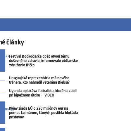
né články
Festival Bodkočiarka opäť otvorí tému
duševného zdravia, informovalo občianske
združenie IPčko
Uruguajská reprezentácia má nového
trénera. Kto nahradil veterána Bielsu?
Uganda oplakáva futbalistu, ktorého zabili
pri lúpežnom útoku – VIDEO
Kyjev žiada EÚ o 220 miliónov eur na
pomoc farmárom, ktorých postihla blokáda
prístavov