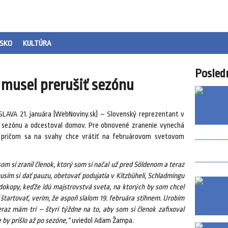
SKO
KULTÚRA
Posled
 musel prerušiť sezónu
SLAVA 21. januára (WebNoviny.sk) – Slovenský reprezentant v
 sezónu a odcestoval domov. Pre obnovené zranenie vynechá
a, pričom sa na svahy chce vrátiť na februárovom svetovom
 si zranil členok, ktorý som si načal už pred Söldenom a teraz
musím si dať pauzu, obetovať podujatia v Kitzbüheli, Schladmingu
 dokopy, keďže idú majstrovstvá sveta, na ktorých by som chcel
štartovať, verím, že aspoň slalom 19. februára stihnem. Urobím
raz mám tri – štyri týždne na to, aby som si členok zafixoval
 by prišlo až po sezóne,“
uviedol Adam Žampa.