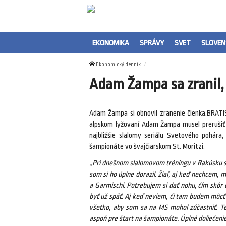
EKONOMIKA
SPRÁVY
SVET
SLOVEN
Ekonomický denník
Adam Žampa sa zranil,
Adam Žampa si obnovil zranenie členka.BRATI
alpskom lyžovaní Adam Žampa musel prerušiť
najbližšie slalomy seriálu Svetového pohár
šampionáte vo švajčiarskom St. Moritzi.
„Pri dnešnom slalomovom tréningu v Rakúsku som
som si ho úplne dorazil. Žiaľ, aj keď nechcem, 
a Garmischi. Potrebujem si dať nohu, čím skôr
byť už späť. Aj keď neviem, či tam budem môcť 
všetko, aby som sa na MS mohol zúčastniť. Te
aspoň pre štart na šampionáte. Úplné doliečenie