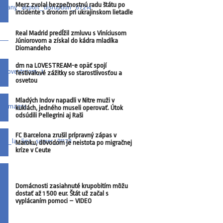
Merz zvolal bezpečnostnú radu štátu po
incidente s dronom pri ukrajinskom lietadle
Real Madrid predĺžil zmluvu s Viníciusom
Júniorovom a získal do kádra mladíka
Diomandeho
dm na LOVESTREAM-e opäť spojí
festivalové zážitky so starostlivosťou a
osvetou
Mladých Indov napadli v Nitre muži v
kuklách, jedného museli operovať. Útok
odsúdili Pellegrini aj Raši
FC Barcelona zrušil prípravný zápas v
Maroku, dôvodom je neistota po migračnej
kríze v Ceute
Domácnosti zasiahnuté krupobitím môžu
dostať až 1 500 eur. Štát už začal s
vyplácaním pomoci – VIDEO