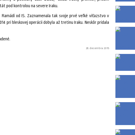
át pod kontrolou na severe Iraku.
 Ramádí od IS. Zaznamenala tak svoje prvé veľké víťazstvo v
2014 pri bleskovej operácii dobyla až tretinu Iraku. Neskôr pridala
adené.
28. decembra 2015