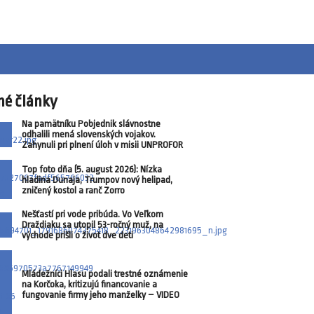
né články
Na pamätníku Pobjednik slávnostne
odhalili mená slovenských vojakov.
Zahynuli pri plnení úloh v misii UNPROFOR
Top foto dňa (5. august 2026): Nízka
hladina Dunaja, Trumpov nový helipad,
zničený kostol a ranč Zorro
Nešťastí pri vode pribúda. Vo Veľkom
Draždiaku sa utopil 53-ročný muž, na
východe prišli o život dve deti
Mládežníci Hlasu podali trestné oznámenie
na Korčoka, kritizujú financovanie a
fungovanie firmy jeho manželky – VIDEO