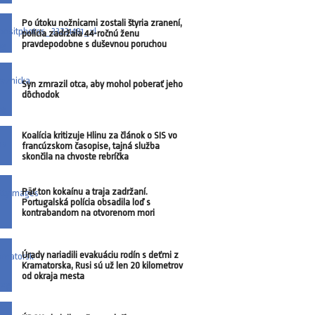
Po útoku nožnicami zostali štyria zranení,
polícia zadržala 44-ročnú ženu
pravdepodobne s duševnou poruchou
Syn zmrazil otca, aby mohol poberať jeho
dôchodok
Koalícia kritizuje Hlinu za článok o SIS vo
francúzskom časopise, tajná služba
skončila na chvoste rebríčka
Päť ton kokaínu a traja zadržaní.
Portugalská polícia obsadila loď s
kontrabandom na otvorenom mori
Úrady nariadili evakuáciu rodín s deťmi z
Kramatorska, Rusi sú už len 20 kilometrov
od okraja mesta