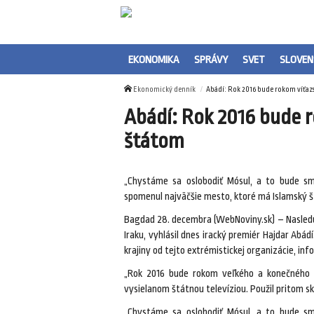
EKONOMIKA
SPRÁVY
SVET
SLOVEN
Ekonomický denník
Abádí: Rok 2016 bude rokom víťaz
Abádí: Rok 2016 bude 
štátom
„Chystáme sa oslobodiť Mósul, a to bude smr
spomenul najväčšie mesto, ktoré má Islamský št
Bagdad 28. decembra (WebNoviny.sk) – Nasleduj
Iraku, vyhlásil dnes iracký premiér Hajdar Abá
krajiny od tejto extrémistickej organizácie, i
„Rok 2016 bude rokom veľkého a konečného ví
vysielanom štátnou televíziou. Použil pritom s
„Chystáme sa oslobodiť Mósul, a to bude smr