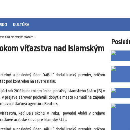
SKO
KULTÚRA
stva nad Islamským štátom
Posled
rokom víťazstva nad Islamským
teľný a posledný úder Dáišu,“ dodal iracký premiér, pričom
át pod kontrolou na severe Iraku.
úci rok 2016 bude rokom úplnej porážky Islamského štátu (IS) v
dí. V prejave zároveň pochválil dobytie mesta Ramádí na západe
nformovala tlačová agentúra Reuters.
ťazstva, keď Dáiš skončí v Iraku,“ povedal Abádí v prejave
kratkové arabské slovo pre Islamský štát.
teľný a posledný úder Dáišu,“ dodal iracký premiér, pričom