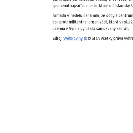
spomenul najväčšie mesto, ktoré má Islamský št
Armáda v nedeľu oznámila, že dobyla centrum
boji proti militantnej organizácii, ktorá v roku 
územia v Sýrii a vyhlásila samozvaný kalifát.
Zdroj:
WebNoviny.sk
© SITA Všetky práva vyhr